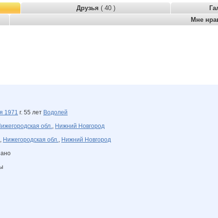
Друзья
( 40 )
Га
Мне нра
ля
1971
г. 55 лет
Водолей
ижегородская обл.
,
Нижний Новгород
,
Нижегородская обл.
,
Нижний Новгород
зано
ны