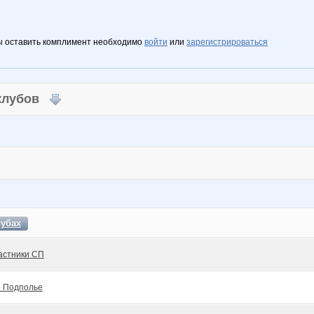
ы оставить комплимент необходимо
войти
или
зарегистрироваться
 клубов
лубах
астники СП
 Подполье