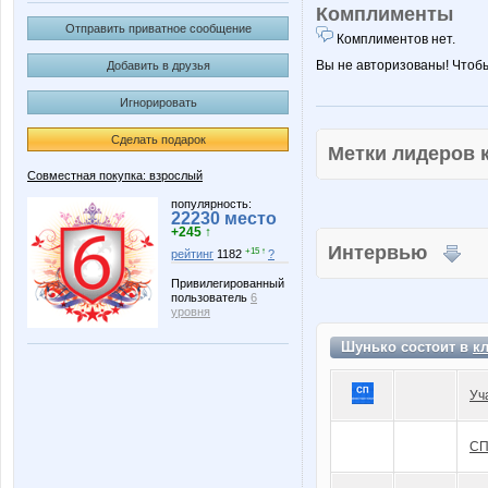
Комплименты
Отправить приватное сообщение
Комплиментов нет.
Вы не авторизованы! Чтоб
Добавить в друзья
Игнорировать
Сделать подарок
Метки лидеров
Совместная покупка: взрослый
популярность:
22230 место
+245 ↑
Интервью
+15 ↑
рейтинг
1182
?
Привилегированный
пользователь
6
уровня
Шунько состоит в
к
Уч
СП