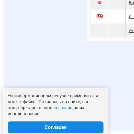
Бь
Ищ
Ох
На информационном ресурсе применяются
Статистика портрета:
cookie-файлы. Оставаясь на сайте, вы
подтверждаете свое
согласие
на их
сейчас просматривают портрет - 0
использование.
зарегистрированные пользователи
посетившие портрет за 7 дней - 1
Согласен