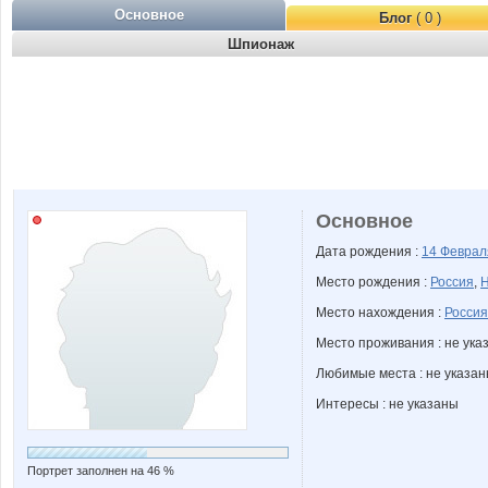
Основное
Блог
( 0 )
Шпионаж
Основное
Дата рождения :
14 Февра
Место рождения :
Россия
,
Н
Место нахождения :
Россия
Место проживания : не ука
Любимые места : не указа
Интересы : не указаны
Портрет заполнен на 46 %