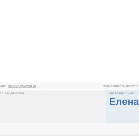
ько
:
shunko.www.nn.ru
пользователь имеет 
е 1 года назад
настоящее имя:
Елена