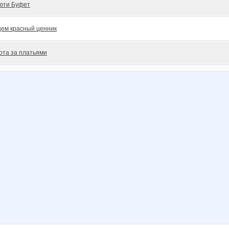
юти Буфет
ем красный ценник
ота за платьями